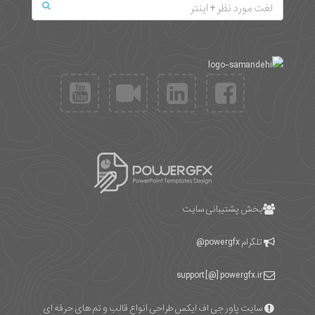
بخش پشتیبانی سایت
تلگرام
powergfx@
support [@] powergfx.ir
سایت پاور جی اف ایکس طراحی انواع قالب و تم های حرفه ای