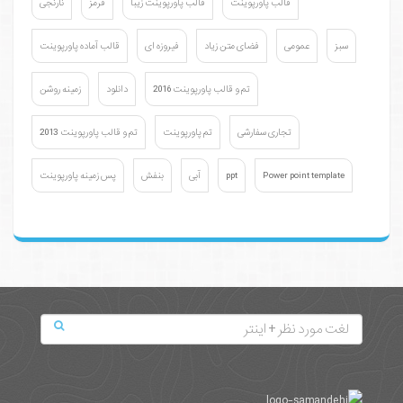
قالب پاورپوینت
قالب پاورپوینت زیبا
قرمز
نارنجی
سبز
عمومی
فضای متن زیاد
فیروزه ای
قالب آماده پاورپوینت
تم و قالب پاورپوینت 2016
دانلود
زمینه روشن
تجاری سفارشی
تم پاورپوینت
تم و قالب پاورپوینت 2013
Power point template
ppt
آبی
بنفش
پس زمینه پاورپوینت