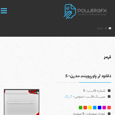
خانه
قرمز
دانلود تم پاورپوینت مدرن- 5
شماره قالــب : 5
سبـــک قالـب : عمومی-
7 رنگ
تعداد صفحات : 9 صفحه