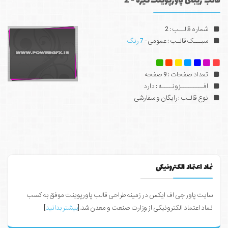
قالب زیبای پاورپوینت تیره - 2
شماره قالــب : 2
سبـــک قالـب : عمومی-
7 رنگ
تعداد صفحات : 9 صفحه
افـــــــــزونــــه : دارد
نوع قالـب : رایگان و سفارشی
نماد اعتماد الکترونیکی
سایت پاور جی اف ایکس در زمینه طراحی قالب پاورپوینت موفق به کسب
نماد اعتماد الکترونیکی از وزارت صنعت و معدن شد.[
بیشتر بدانید
]