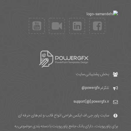
بخش پشتیبانی سایت
تلگرام
powergfx@
support [@] powergfx.ir
سایت پاور جی اف ایکس طراحی انواع قالب و تم های حرفه ای
برای پاورپوینت ، دارای بانک جامع پاورپوینت با دسته بندی موضوعی به