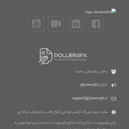
بخش پشتیبانی سایت
تلگرام
powergfx@
support [@] powergfx.ir
سایت پاور جی اف ایکس طراحی انواع قالب و تم های حرفه ای
برای پاورپوینت ، دارای بانک جامع پاورپوینت با دسته بندی موضوعی به