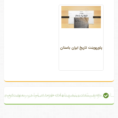
پاورپوینت تاریخ ایران باستان
با انتـقــــــادات و پـیشــــنــهـادات خود مـا را در رسیــدن بـــه نهایت