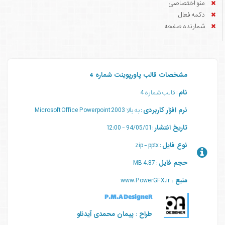
منو اختصاصی
دکمه فعال
شمارنده صفحه
مشخصات قالب پاورپوینت شماره 4
نام
: قالب شماره 4
نرم افزار کاربردی
: به بالا 2003 Microsoft Office Powerpoint
تاریخ انتشار
: 94/05/01 - 12:00
نوع فایل
: zip - pptx
حجم فایل
: 4.87 MB
منبع :
www.PowerGFX.ir
P.M.A DesigneR
طراح : پیمان محمدی آیدنلو