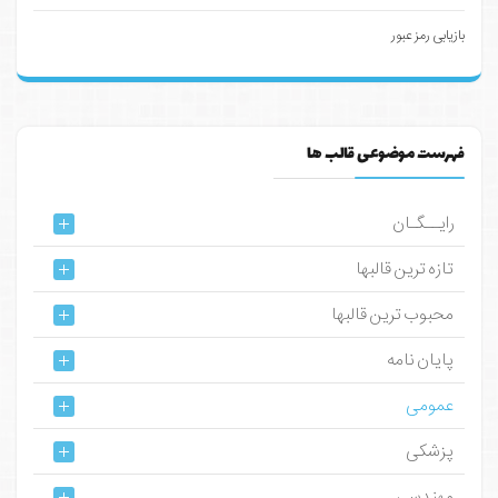
بازیابی رمز عبور
فهرست موضوعی قالب ها
رایــگـان
تازه ترین قالبها
محبوب ترین قالبها
پایان نامه
عمومی
پزشکی
مهندسی