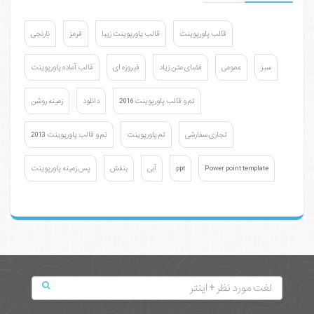
قالب پاورپوینت
قالب پاورپوینت زیبا
قرمز
نارنجی
سبز
عمومی
فضای متن زیاد
فیروزه ای
قالب آماده پاورپوینت
تم و قالب پاورپوینت 2016
دانلود
زمینه روشن
تجاری سفارشی
تم پاورپوینت
تم و قالب پاورپوینت 2013
Power point template
ppt
آبی
بنفش
پس زمینه پاورپوینت