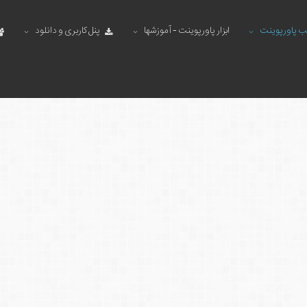
ب پاورپوینت
ابزار پاورپوینت - آموزشها
پنل کاربری و دانلود