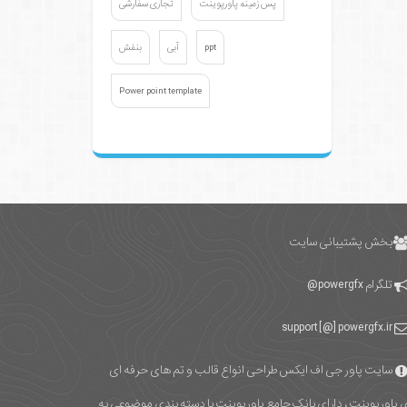
پس زمینه پاورپوینت
تجاری سفارشی
ppt
آبی
بنفش
Power point template
بخش پشتیبانی سایت
تلگرام
powergfx@
support [@] powergfx.ir
سایت پاور جی اف ایکس طراحی انواع قالب و تم های حرفه ای
ی پاورپوینت ، دارای بانک جامع پاورپوینت با دسته بندی موضوعی به