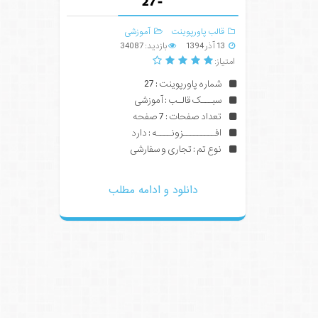
- 27
قالب پاورپوینت
آموزشی
13 آذر 1394
بازدید: 34087
امتیاز:
شماره پاورپوینت : 27
سبـــک قالـب : آموزشی
تعداد صفحات : 7 صفحه
افـــــــــزونــــه : دارد
نوع تم : تجاری و سفارشی
دانلود و ادامه مطلب