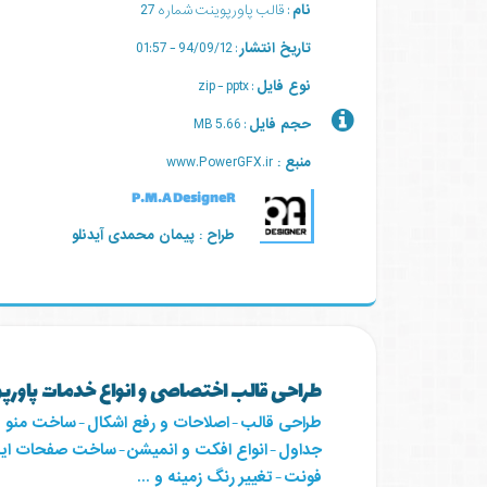
نام
: قالب پاورپوینت شماره 27
تاریخ انتشار
: 94/09/12 - 01:57
نوع فایل
: zip - pptx
حجم فایل
: 5.66 MB
منبع :
www.PowerGFX.ir
P.M.A DesigneR
طراح : پیمان محمدی آیدنلو
طراحی قالب اختصاصی و انواع خدمات پاورپ
طراحی قالب
-
اصلاحات و رفع اشکال
-
ساخت منو 
جداول
-
انواع افکت و انمیشن
-
ساخت صفحات اینف
فونت
-
تغییر رنگ زمینه و ...