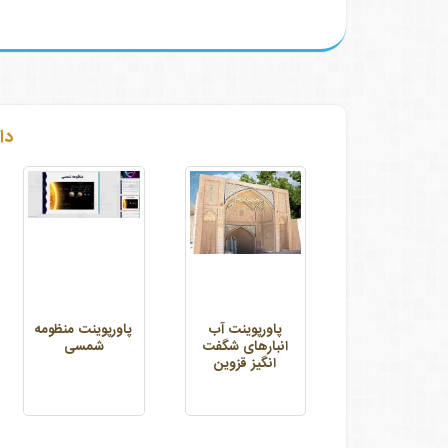
دا
پاورپوینت آب
پاورپوینت منظومه
انبارهای شگفت
شمسی
انگیز قزوین