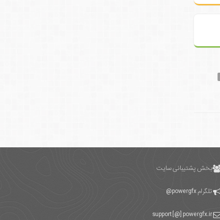
بخش پشتیبانی سایت
تلگرام
powergfx@
support [@] powergfx.ir