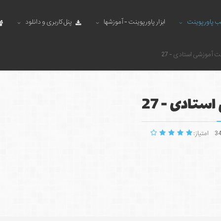
ب پاورپوینت
ابزار پاورپوینت - آموزشها
پنل کاربری و دانلود
ت آموزشی استادی - 27
ستادی - 27
امتیاز: