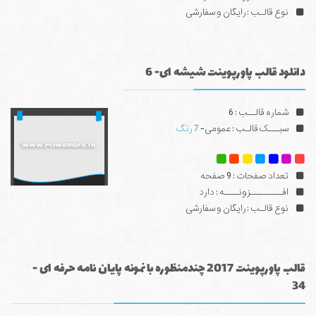
نوع قالـب : رایگان و سفارشی
دانلود قالب پاورپوینت شیشه ای- 6
شماره قالــب : 6
سبـــک قالـب : عمومی-
7 رنگ
تعداد صفحات : 9 صفحه
افـــــــــزونــــه : دارد
نوع قالـب : رایگان و سفارشی
قالب پاورپوینت 2017 چندمنظوره با نمونه پایان نامه حرفه ای -
34