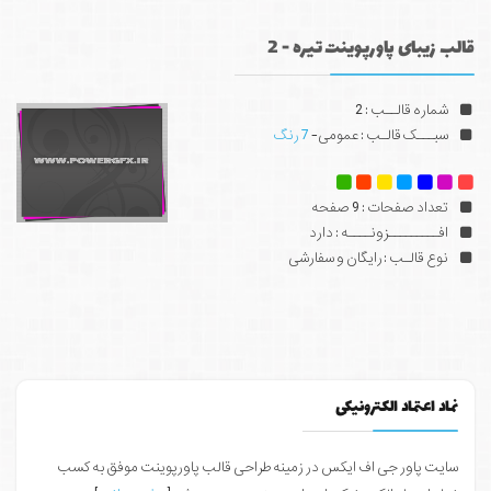
قالب زیبای پاورپوینت تیره - 2
شماره قالــب : 2
سبـــک قالـب : عمومی-
7 رنگ
تعداد صفحات : 9 صفحه
افـــــــــزونــــه : دارد
نوع قالـب : رایگان و سفارشی
نماد اعتماد الکترونیکی
سایت پاور جی اف ایکس در زمینه طراحی قالب پاورپوینت موفق به کسب