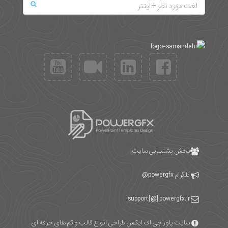
بخش پشتیبانی سایت
تلگرام
powergfx@
support [@] powergfx.ir
سایت پاور جی اف ایکس طراحی انواع قالب و تم های حرفه ای