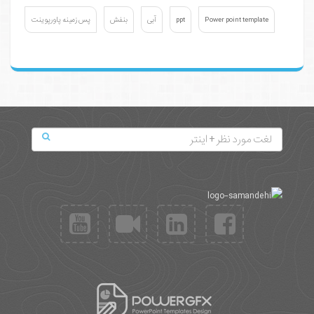
Power point template
ppt
آبی
بنفش
پس زمینه پاورپوینت