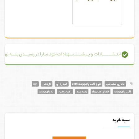
با انتـقــــــادات و پـیشــــنــهـادات خود مـا را در رسیــدن بـــه نهایت
تجاری سفارشی
تم و قالب پاورپوینت 2016
فیروزه ای
نارنجی
ppt
قالب پاورپوینت
فضای متن زیاد
زمینه تیره
زمینه روشن
تم پاورپوینت
سبد خرید