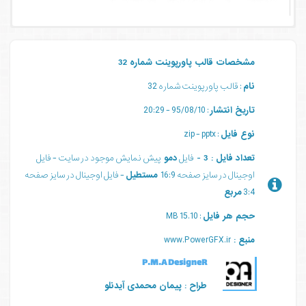
مشخصات قالب پاورپوینت شماره 32
نام
: قالب پاورپوینت شماره 32
تاریخ انتشار
: 95/08/10 - 20:29
نوع فایل
: zip - pptx
تعداد فایل : 3 -
فایل
دمو
پیش نمایش موجود در سایت - فایل
اوجینال در سایز صفحه 16:9
مستطیل
- فایل اوجینال در سایز صفحه
3:4
مربع
حجم هر فایل
: 15.10 MB
منبع :
www.PowerGFX.ir
P.M.A DesigneR
طراح : پیمان محمدی آیدنلو