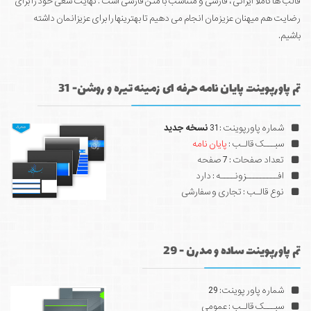
قالب ها کاملا ایرانی ، فارسی و متناسب با متن فارسی است . نهایت سعی خود را برای
رضایت هم میهنان عزیزمان انجام می دهیم تا بهترینها را برای عزیزانمان داشته
باشیم.
تم پاورپوینت پایان نامه حرفه ای زمینه تیره و روشن- 31
شماره پاورپوینت : 31
نسخه جدید
سبـــک قالـب :
پایان نامه
تعداد صفحات : 7 صفحه
افـــــــــزونــــه : دارد
نوع قالـب : تجاری و سفارشی
تم پاورپوینت ساده و مدرن - 29
شماره پاور پوینت: 29
سبـــک قالـب : عمومی