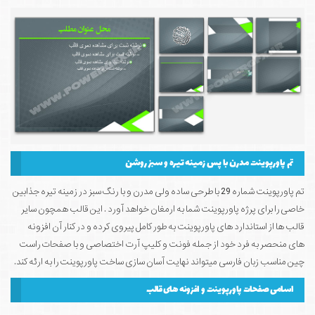
تم پاورپوینت مدرن با پس زمینه تیره و سبز روشن
تم پاورپوینت شماره 29 با طرحی ساده ولی مدرن و با رنگ سبز در زمینه تیره جذابین
خاصی را برای پرژه پاورپوینت شما به ارمغان خواهد آورد . این قالب همچون سایر
قالب ها از استاندارد های پاورپوینت به طور کامل پیروی کرده و در کنار آن افزونه
های منحصر به فرد خود از جمله فونت و کلیپ آرت اختصاصی و با صفحات راست
چین مناسب زبان فارسی میتواند نهایت آسان سازی ساخت پاورپوینت را به ارئه کند.
اسامی صفحات پاورپوینت و افزونه های قالب