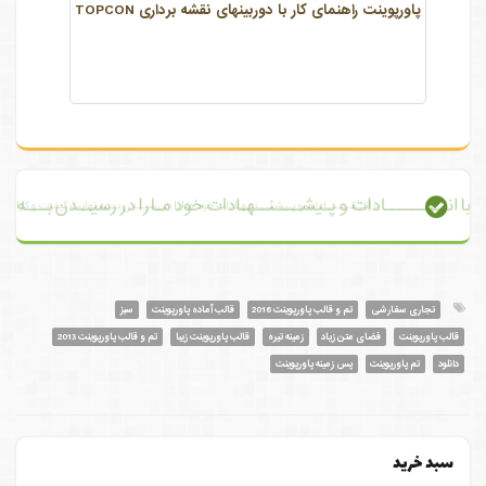
پاورپوینت راهنمای کار با دوربینهای نقشه برداری TOPCON
با انتـقــــــادات و پـیشــــنــهـادات خود مـا را در رسیــدن بـــه نهایت
تجاری سفارشی
تم و قالب پاورپوینت 2016
قالب آماده پاورپوینت
سبز
قالب پاورپوینت
فضای متن زیاد
زمینه تیره
قالب پاورپوینت زیبا
تم و قالب پاورپوینت 2013
دانلود
تم پاورپوینت
پس زمینه پاورپوینت
سبد خرید