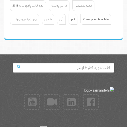
تجاری سفارشی
تم پاورپوینت
تم و قالب پاورپوینت 2013
Power point template
ppt
آبی
بنفش
پس زمینه پاورپوینت