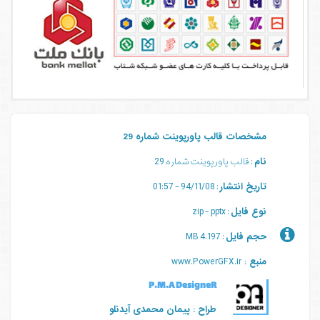
مشخصات قالب پاورپوینت شماره 29
نام
: قالب پاورپوینت شماره 29
تاریخ انتشار
: 94/11/08 - 01:57
نوع فایل
: zip - pptx
حجم فایل
: 4.197 MB
منبع :
www.PowerGFX.ir
P.M.A DesigneR
طراح : پیمان محمدی آیدنلو