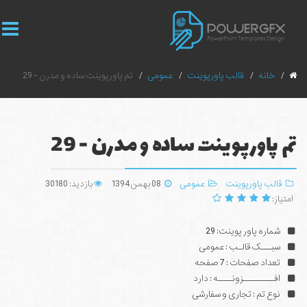
خانه
قالب پاورپوینت
عمومی
تم پاورپوینت ساده و مدرن - 29
تم پاورپوینت ساده و مدرن - 29
قالب پاورپوینت
عمومی
08 بهمن 1394
بازدید: 30180
امتیاز:
شماره پاور پوینت: 29
سبـــک قالـب : عمومی
تعداد صفحات : 7 صفحه
افـــــــــزونــــه : دارد
نوع تم : تجاری و سفارشی