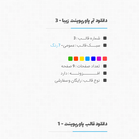
دانلود تم پاورپوینت زیبا - 3
شماره قالــب : 3
سبـــک قالـب : عمومی-
7 رنگ
تعداد صفحات : 9 صفحه
افـــــــــزونــــه : دارد
نوع قالـب : رایگان و سفارشی
دانلود قالب پاورپوینت - 1