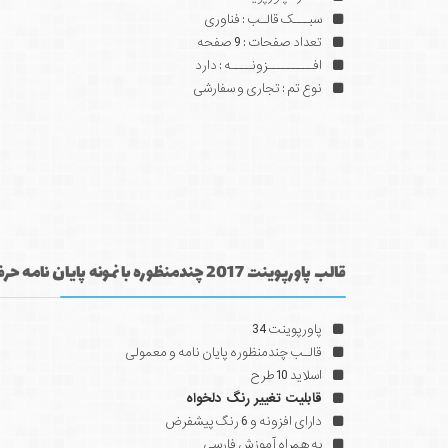
سبـــک قالـب : فناوری
تعداد صفحات : 9 صفحه
افـــــــــزونــــه : دارد
نوع تم : تجاری و سفارشی
قالب پاورپوینت 2017 چندمنظوره با نمونه پایان نامه حرفه ای - 34
پاورپوینت 34
قالـب چندمنظوره پایان نامه و معمولی
اسلاید 10 طرح
قابلیت تغییر رنگ دلخواه
دارای افزونه و 6 رنگ پیشفرض
به همراه آموزش فارسی