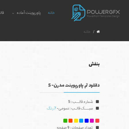
خانه
پاورپوینت آماده
قال
خانه
بنفش
دانلود تم پاورپوینت مدرن- 5
شماره قالــب : 5
سبـــک قالـب : عمومی-
7 رنگ
تعداد صفحات : 9 صفحه