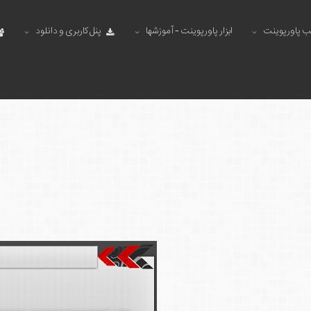
ب پاورپوینت
ابزار پاورپوینت - آموزشها
پنل کاربری و دانلود