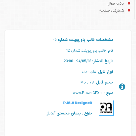
دکمه فعال
شمارنده صفحه
مشخصات قالب پاورپوینت شماره 12
نام
: قالب پاورپوینت شماره 12
تاریخ انتشار
: 94/05/18 - 23:00
نوع فایل
: zip - pptx
حجم فایل
: 3.78 MB
منبع :
www.PowerGFX.ir
P.M.A DesigneR
طراح : پیمان محمدی آیدنلو