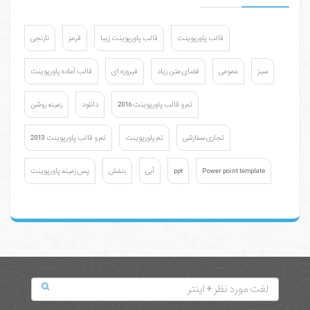
قالب پاورپوینت
قالب پاورپوینت زیبا
قرمز
نارنجی
سبز
عمومی
فضای متن زیاد
فیروزه ای
قالب آماده پاورپوینت
تم و قالب پاورپوینت 2016
دانلود
زمینه روشن
تجاری سفارشی
تم پاورپوینت
تم و قالب پاورپوینت 2013
Power point template
ppt
آبی
بنفش
پس زمینه پاورپوینت