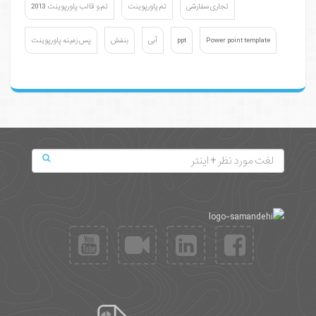
تجاری سفارشی
تم پاورپوینت
تم و قالب پاورپوینت 2013
Power point template
ppt
آبی
بنفش
پس زمینه پاورپوینت