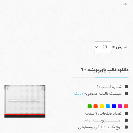
اند.
نمایش #
دانلود قالب پاورپوینت - 1
شماره قالــب : 1
سبـــک قالـب : عمومی-
7 رنگ
تعداد صفحات : 9 صفحه
افـــــــــزونــــه : دارد
نوع قالـب : رایگان و سفارشی