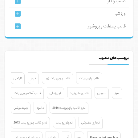
کسب و کار
ورزشی
قالب پمفلت و بروشور
برچسب های محبوب
قالب پاورپوینت
قالب پاورپوینت زیبا
قرمز
نارنجی
سبز
عمومی
فضای متن زیاد
فیروزه ای
قالب آماده پاورپوینت
تم و قالب پاورپوینت 2016
دانلود
زمینه روشن
تجاری سفارشی
تم پاورپوینت
تم و قالب پاورپوینت 2013
Power point template
ppt
آبی
بنفش
پس زمینه پاورپوینت