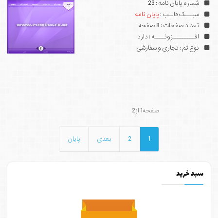
شماره پایان نامه : 23
سبـــک قالـب :
پایان نامه
تعداد صفحات : 8 صفحه
افـــــــــزونــــه : دارد
نوع تم : تجاری و سفارشی
صفحه1 از2
1
2
بعدی
پایان
سبد خرید