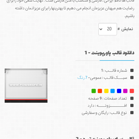
قالب ها کاملا ایرانی ، فارسی و متناسب با متن فارسی است . نهایت سعی خود را برای
رضایت هم میهنان عزیزمان انجام می دهیم تا بهترینها را برای عزیزانمان داشته
باشیم.
نمایش #
دانلود قالب پاورپوینت - 1
شماره قالــب : 1
سبـــک قالـب : عمومی-
7 رنگ
تعداد صفحات : 9 صفحه
افـــــــــزونــــه : دارد
نوع قالـب : رایگان و سفارشی