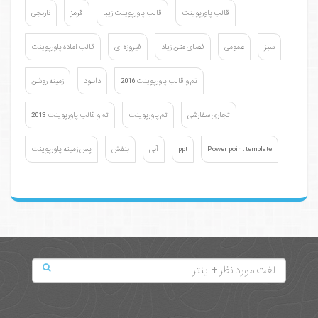
قالب پاورپوینت
قالب پاورپوینت زیبا
قرمز
نارنجی
سبز
عمومی
فضای متن زیاد
فیروزه ای
قالب آماده پاورپوینت
تم و قالب پاورپوینت 2016
دانلود
زمینه روشن
تجاری سفارشی
تم پاورپوینت
تم و قالب پاورپوینت 2013
Power point template
ppt
آبی
بنفش
پس زمینه پاورپوینت