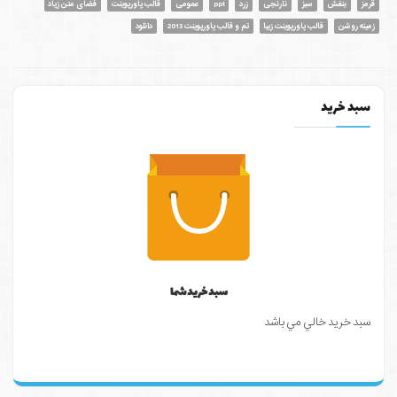
قرمز
بنفش
سبز
نارنجی
زرد
ppt
عمومی
قالب پاورپوینت
فضای متن زیاد
زمینه روشن
قالب پاورپوینت زیبا
تم و قالب پاورپوینت 2013
دانلود
سبد خرید
سبد خرید شما
سبد خرید خالي مي باشد