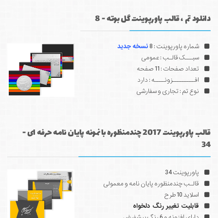
دانلود تم ، قالب پاورپوینت گل بوته - 8
شماره پاورپوینت : 8
نسخه جدید
سبـــک قالـب : عمومی
تعداد صفحات : 11 صفحه
افـــــــــزونــــه : دارد
نوع تم : تجاری و سفارشی
قالب پاورپوینت 2017 چندمنظوره با نمونه پایان نامه حرفه ای -
34
پاورپوینت 34
قالـب چندمنظوره پایان نامه و معمولی
اسلاید 10 طرح
قابلیت تغییر رنگ دلخواه
دارای افزونه و 6 رنگ پیشفرض