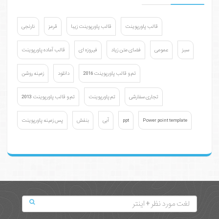
قالب پاورپوینت
قالب پاورپوینت زیبا
قرمز
نارنجی
سبز
عمومی
فضای متن زیاد
فیروزه ای
قالب آماده پاورپوینت
تم و قالب پاورپوینت 2016
دانلود
زمینه روشن
تجاری سفارشی
تم پاورپوینت
تم و قالب پاورپوینت 2013
Power point template
ppt
آبی
بنفش
پس زمینه پاورپوینت