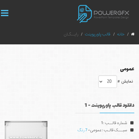
خانه
قالب پاورپوینت
رایــگـان
عمومی
نمایش #
دانلود قالب پاورپوینت - 1
شماره قالــب : 1
سبـــک قالـب : عمومی-
7 رنگ