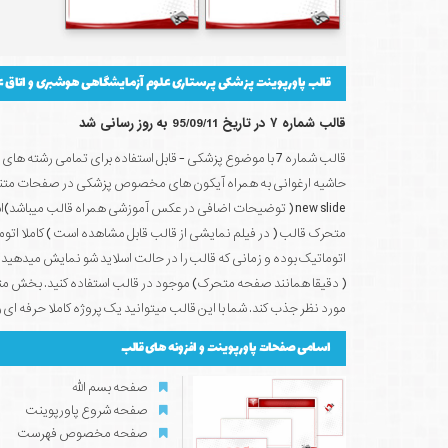
قالب پاورپوینت پزشکی پرستاری علوم آزمایشگاهی هوشبری و اتاق 
قالب شماره ۷ در تاریخ 95/09/11 به روز رسانی شد
قالب شماره 7 با موضوع پزشکی - قابل استفاده برای تمامی رشته
حاشیه ارغوانی به همراه آیکون های مخصوص پزشکی در صفحات متنوع ب
new slide ( توضیحات اضافی در عکس آموزشی همراه قالب میباش
متحرک قالب ( در فیلم نمایشی از قالب قابل مشاهده است ) کاملا اتوما
اتوماتیک بوده و زمانی که قالب را در حالت اسلاید شو نمایش میدهید
( دقیقا همانند صفحه متحرک) موجود در قالب استفاده کنید. بخش 
مورد نظر جذب کند. شما با این قالب میتوانید یک پروژه کاملا حرفه ای را
اسامی صفحات پاورپوینت و افزونه های قالب
صفحه بسم الله
صفحه شروع پاورپوینت
صفحه مخصوص فهرست