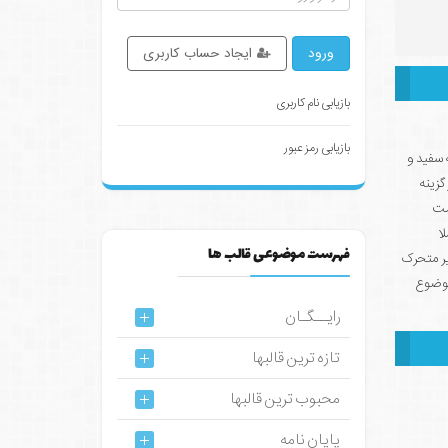
ورود
ایجاد حساب کاربری
بازیابی نام کاربری
بازیابی رمز عبور
ه سفید و
گزینه
مت
ا
فهرست موضوعی قالب ها
یر متحرک
موضوع
رایــگـان
تازه ترین قالبها
محبوب ترین قالبها
پایان نامه