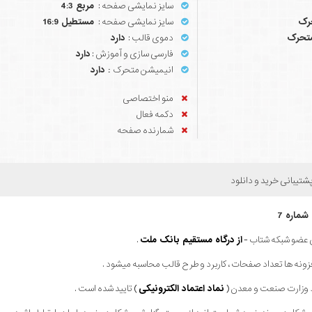
سایز نمایشی صفحه :
مربع 4:3
رک
سایز نمایشی صفحه :
مستطیل 16:9
تحرک
دموی قالب :
دارد
فارسی سازی و آموزش :
دارد
انیمیشن متحرک
: دارد
منو اختصاصی
دکمه فعال
شمارنده صفحه
شتیبانی خرید و دانلود
شماره 7
ای عضو شبکه شتاب -
از درگاه مستقیم بانک ملت
.
فزونه ها تعداد صفحات ، کاربرد و طرح قالب محاسبه میشود .
ط وزارت صنعت و معدن (
نماد اعتماد الکترونیکی
) تایید شده است .