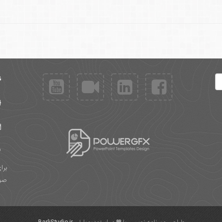
برا
صور