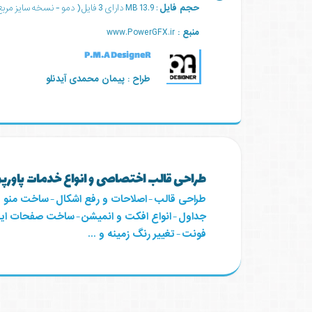
حجم فایل
: 13.9 MB دارای 3 فایل ( دمو - نسخه سایز مربع - نسخه سایز مستطیل )
منبع :
www.PowerGFX.ir
P.M.A DesigneR
طراح : پیمان محمدی آیدنلو
طراحی قالب اختصاصی و انواع خدمات پاورپ
طراحی قالب
-
اصلاحات و رفع اشکال
-
ساخت منو 
جداول
-
انواع افکت و انمیشن
-
ساخت صفحات اینف
فونت
-
تغییر رنگ زمینه و ...