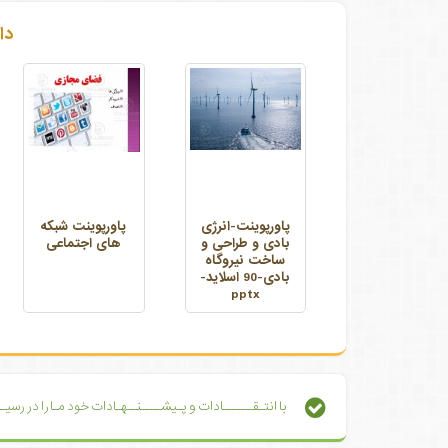
دا
پاورپوینت-انرژی
پاورپوینت شبکه
بادی و طراحی و
های اجتماعی
ساخت نیروگاه
بادی-90 اسلاید-
pptx
با انتـقــــــادات و پـیشــــنــهـادات خود مـا را در رس
با انتـقــــــادات و پـیشــــنــهـادات خود مـا را در رسیـ