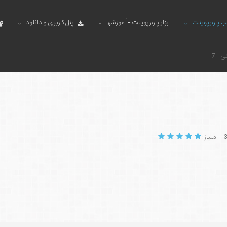
ب پاورپوینت
ابزار پاورپوینت - آموزشها
پنل کاربری و دانلود
 - 7
امتیاز: