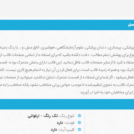
عمل
 های پزشکی ، پرستاری ، دندان پزشکی ، علوم آزمایشگاهی ، هوشبری ، اتاق عمل ، و ... با رنگ زمین
رای پوشش تمام مطالب . دقت داشته باشید که برای استفاده از تمامی صفحات قالب از 
د)استفاده کنید تا از سایر صفحات قالب غافل نمانید. این قالب دارای بخش متحرک بوده : قس
تیک بود و همراه زمینه قالب است ، برای فعال کردن آن نیاز به انجام هیچ کاری نیست ، کامل
 فعال میشود ، اگر شما برای استفاده از قسمت متحرک تمایل نداشتید میتوانید از صفحات غ
متحرک قالب به نحوی تنظیم شده تا موجب حواس پرتی مخاطب نشود بلکه مخاطب را به 
 برای مخاطبان خود به اجرا در آورید.
تنوع رنگ :
تک رنگ - ارغوانی
فونت :
دارد
کلیپ آرت :
دارد