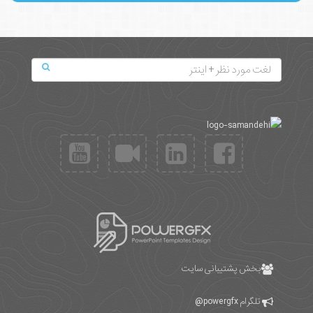
بخش پشتیبانی سایت
تلگرام
powergfx@