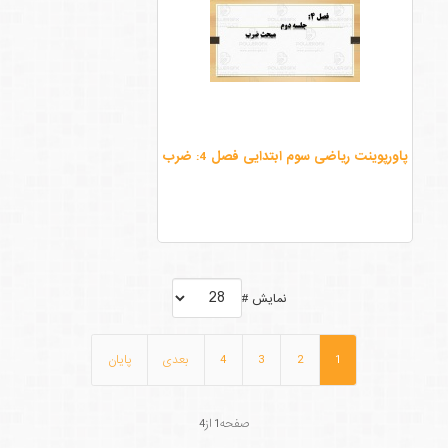
پاورپوینت ریاضی سوم ابتدایی فصل 4: ضرب
نمایش #
1
2
3
4
بعدی
پایان
صفحه1 از4