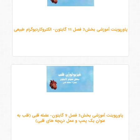
پاورپوینت آموزشی بخش3 فصل 11 گایتون- الکتروکاردیوگرام طبیعی
پاورپوینت آموزشی بخش3 فصل 9 گایتون- عضله قلبی (قلب به
عنوان یک پمپ و عمل دریچه های قلبی)