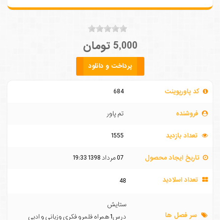
5,000 تومان
پرداخت و دانلود
کد پاورپوینت
684
فروشنده
تم پاور
تعداد بازدید
1555
تاریخ ایجاد محصول
07 مرداد 1398 19:33
تعداد اسلادید
48
ستایش
سر فصل ها
درس1 همراه فلمرو فکری وزبانی و ادبی