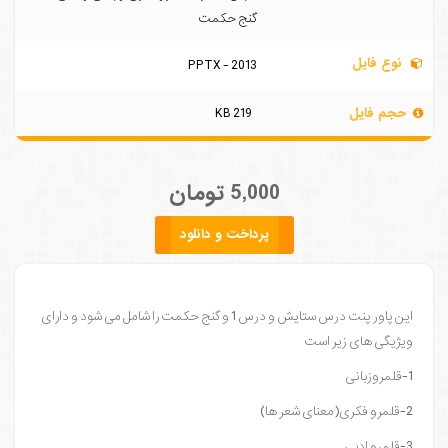
گنج حکمت
نوع فایل
PPTX - 2013
حجم فایل
219 KB
5,000 تومان
پرداخت و دانلود
این پاور پنت درس ستایش و درس 1 و گنج حکمت را شامل می شود و دارای
ویژیگی های زیر است
1-قلمروزبانی
2-قلمرو فکری(معنای شعر ها)
3-قلمرو ادبی