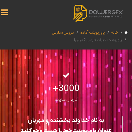
خانه
پاورپوینت آماده
دروس مدارس
پاورپونت ادبیات فارسی 2 درس1
3000+
کاربران سایت
به نام خداوند بخشنده و مهربان
عنوان پاورپوینت خود را جست و جو کنید