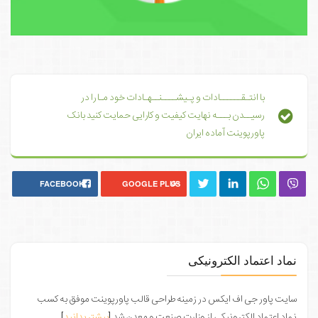
با انتـقــــــادات و پـیشــــنــهـادات خود مـا را در
رسیــدن بـــه نهایت کیفیت و کارایی حمایت کنید بانک
پاورپوینت آماده ایران
FACEBOOK
GOOGLE PLUS
نماد اعتماد الکترونیکی
سایت پاور جی اف ایکس در زمینه طراحی قالب پاورپوینت موفق به کسب
نماد اعتماد الکترونیکی از وزارت صنعت و معدن شد.[
بیشتر بدانید
]