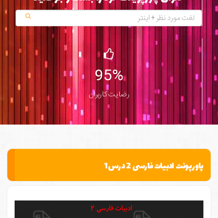
95%
رضایت کاربران
پاورپونت ادبیات فارسی 2 درس1