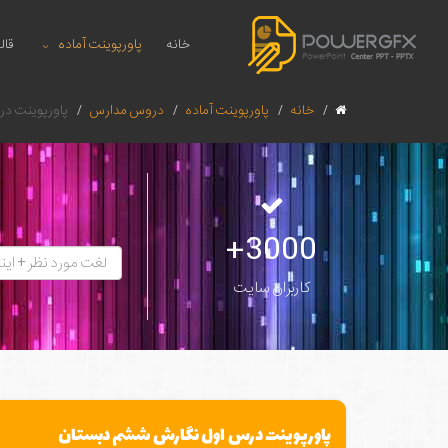
خانه
پاورپوینت آماده
قال
خانه
پاورپوینت آماده
دروس مدارس
پاورپوینت د
3000+
کاربران سایت
پاورپوینت درس اول نگارش ششم دبستان