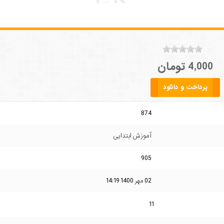
4,000 تومان
پرداخت و دانلود
874
آموزش ابتدایی
905
02 مهر 1400 14:19
11