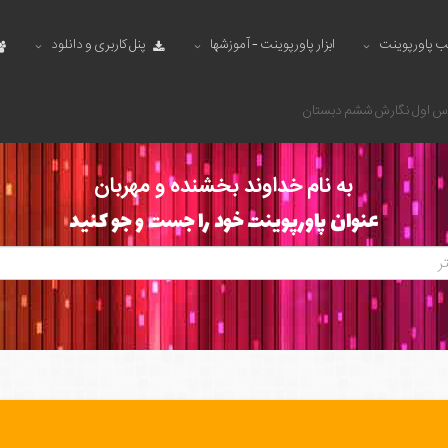
ب پاورپوینت
ابزار پاورپوینت - آموزشها
پنل کاربری و دانلود
رس اول نگارش ششم دبستان
به نام خداوند بخشنده و مهربان
عنوان پاورپوینت خود را جست و جو کنید