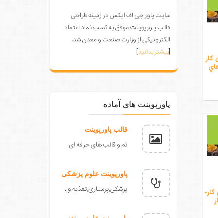
سایت پاور جی اف ایکس در زمینه طراحی
قالب پاورپوینت موفق به کسب نماد اعتماد
الکترونیکی از وزارت صنعت و معدن شد.
[
بیشتر بدانید
]
 كار
اي
پاورپوینت های آماده
قالب پاورپوینت
تم و قالب های حرفه ای
پاورپوینت علوم پزشکی
پزشکی,پرستاری,تغذیه و..
كار-
ر
پاورپوینت علوم مهندسی