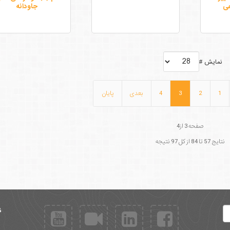
عی
جاودانه
نمایش #
1
2
3
4
بعدی
پایان
صفحه3 از4
نتایج 57 تا 84 از کل 97 نتیجه