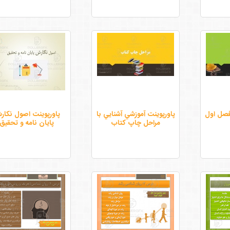
فصل اول
پاورپوينت آموزشي آشنايي با
پاورپوینت اصول نکار
مراحل چاپ كتاب
پایان نامه و تحقیق