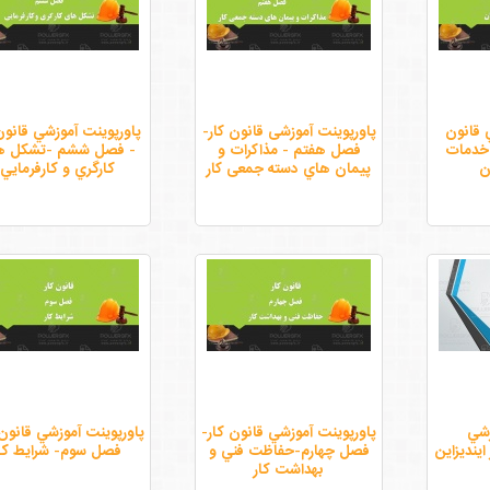
 قانون
پاورپوینت آموزشی قانون کار-
پاورپوينت آموزشي قانون
خدمات
فصل هفتم - مذاکرات و
- فصل ششم -تشكل ه
ن
پیمان هاي دسته جمعی کار
كارگري و كارفرمايي
زشي
پاورپوينت آموزشي قانون كار-
پاورپوينت آموزشي قانون 
یندیزاین
فصل چهارم-حفاظت فني و
فصل سوم- شرايط كا
بهداشت كار