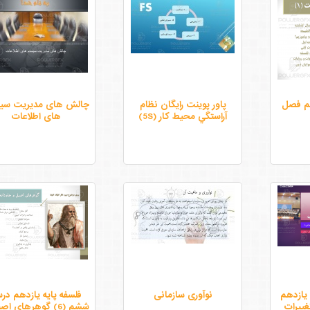
هم فصل
پاور پوینت رایگان نظام
چالش های مدیریت سی
آراستگي محيط كار (5S)
های اطلاعات
یازدهم
نوآوری سازمانی
فلسفه پایه یازدهم د
م (10) تغییرات
ششم (6) گوهرهای ا