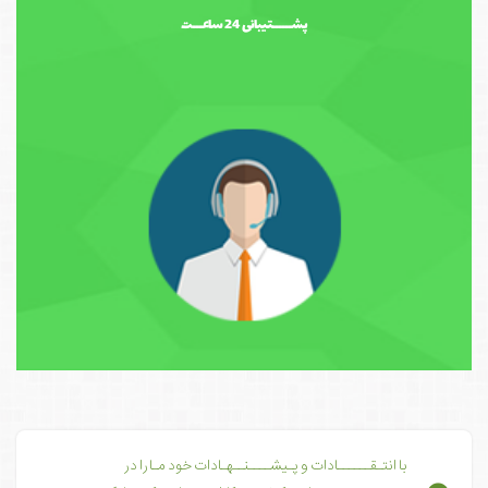
پشــــــتیبانی 24 ساعـــت
با انتـقــــــادات و پـیشــــنــهـادات خود مـا را در