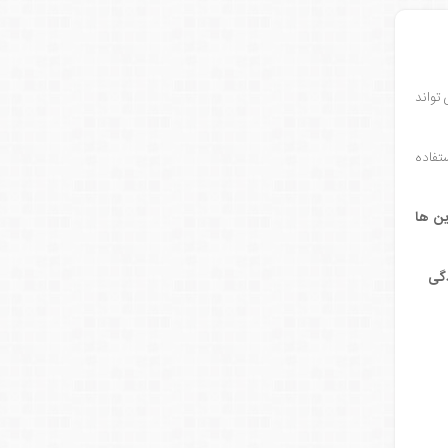
 تواند
ستفاده
رین ها
دگی