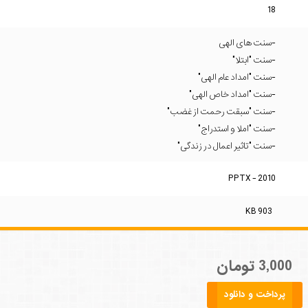
18
-سنت های الهی
-سنت "ابتلا"
-سنت "امداد عام الهی"
-سنت "امداد خاص الهی"
-سنت "سبقت رحمت از غضب"
-سنت "املا و استدراج"
-سنت "تاثیر اعمال در زندگی"
PPTX - 2010
903 KB
3,000 تومان
پرداخت و دانلود