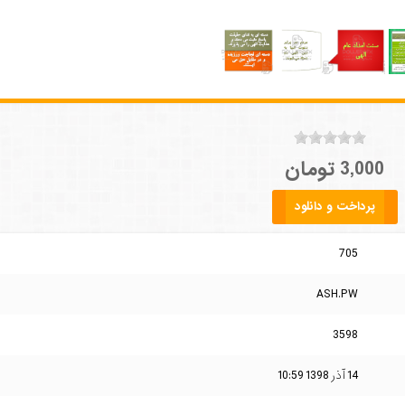
3,000 تومان
پرداخت و دانلود
705
ASH.PW
3598
14 آذر 1398 10:59