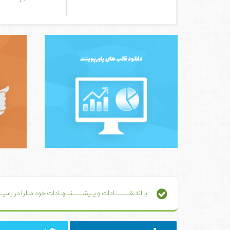
دانلود قالب های پاورپوینت
با انتـقــــــادات و پـیشــــنــهـادات خود مـا را در رس