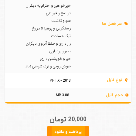
خیرخواهی و احترام به دیگران
تواضع و فروتنی
عفو و گذشت
سر فصل ها
راستگویی و پرهیز از دروغ
ترک حسادت
راز داری و حفظ آبروی دیگران
صبر و بردباری
حیا و خویشتن داری
خوش رویی و ترک شوخی زیاد
نوع فایل
PPTX - 2013
حجم فایل
3.88 MB
20,000 تومان
پرداخت و دانلود