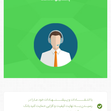
با انتـقــــــادات و پـیشــــنــهـادات خود مـا را در
رسیــدن بـــه نهایت کیفیت و کارایی حمایت کنید بانک