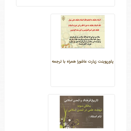
پاورپوینت زیارت عاشورا همراه با ترجمه