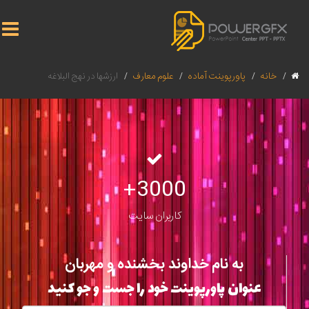
خانه
پاورپوینت آماده
علوم معارف
ارزشها در نهج البلاغه
3000+
کاربران سایت
به نام خداوند بخشنده و مهربان
عنوان پاورپوینت خود را جست و جو کنید