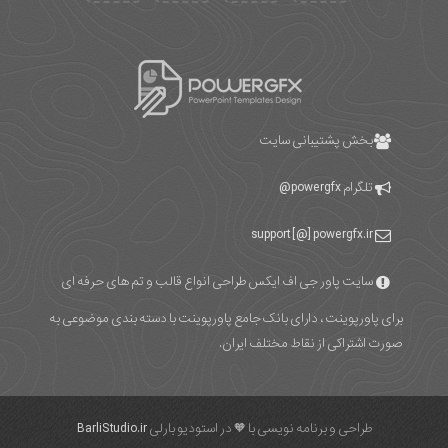
بخش پشتیبانی سایت
تلگرام
powergfx@
support [@] powergfx.ir
سایت پاور جی اف ایکس طراحی انواع قالب و تم های حرفه ای
برای پاورپوینت ، دارای بانک جامع پاورپوینت با دسته بندی موضوعی به
صورت اشتراکی از نقاط مختلف ایران.
طراحی و برنامه نویسی با 🧡 در استودیو بارلی
BarliStudio.ir