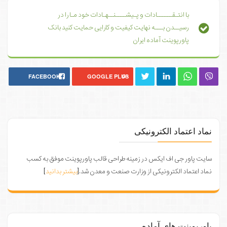
با انتـقــــــادات و پـیشــــنــهـادات خود مـا را در
رسیــدن بـــه نهایت کیفیت و کارایی حمایت کنید بانک
پاورپوینت آماده ایران
FACEBOOK
GOOGLE PLUS
نماد اعتماد الکترونیکی
سایت پاور جی اف ایکس در زمینه طراحی قالب پاورپوینت موفق به کسب
نماد اعتماد الکترونیکی از وزارت صنعت و معدن شد.[
بیشتر بدانید
]
پاورپوینت های آماده