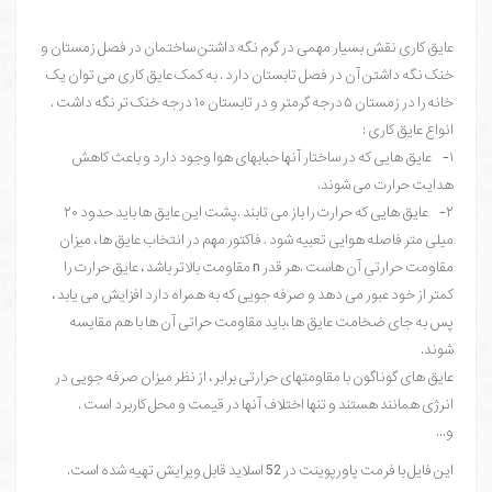
عایق کاری نقش بسیار مهمی در گرم نگه داشتن ساختمان در فصل زمستان و
خنک نگه داشتن آن در فصل تابستان دارد . به کمک عایق کاری می توان یک
خانه را در زمستان ۵ درجه گرمتر و در تابستان ۱۰ درجه خنک تر نگه داشت .
انواع عایق کاری :
۱- عایق هایی که در ساختار آنها حبابهای هوا وجود دارد و باعث کاهش
هدایت حرارت می شوند.
۲- عایق هایی که حرارت را باز می تابند .پشت این عایق ها باید حدود ۲۰
میلی متر فاصله هوایی تعبیه شود . فاکتور مهم در انتخاب عایق ها ، میزان
مقاومت حرارتی آن هاست .هر قدر n مقاومت بالاتر باشد ، عایق حرارت را
کمتر از خود عبور می دهد و صرفه جویی که به همراه دارد افزایش می یابد ،
پس به جای ضخامت عایق ها ،باید مقاومت حراتی آن ها با هم مقایسه
شوند.
عایق های گوناگون با مقاومتهای حرارتی برابر ، از نظر میزان صرفه جویی در
انرژی همانند هستند و تنها اختلاف آنها در قیمت و محل کاربرد است .
و...
این فایل با فرمت پاورپوینت در 52 اسلاید قابل ویرایش تهیه شده است.