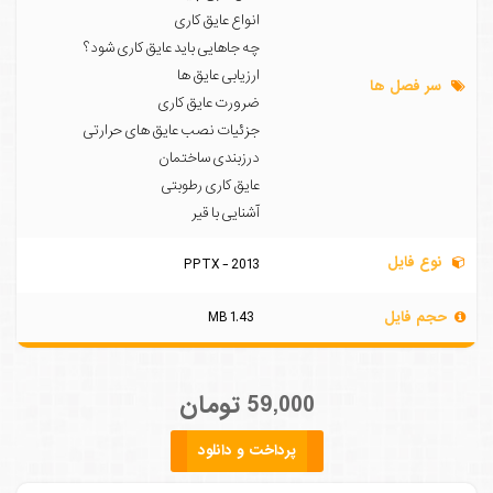
انواع عایق کاری
چه جاهایی باید عایق کاری شود؟
ارزیابی عایق ها
سر فصل ها
ضرورت عایق کاری
جزئیات نصب عایق های حرارتی
درزبندی ساختمان
عایق کاری رطوبتی
آشنایی با قیر
نوع فایل
PPTX - 2013
حجم فایل
1.43 MB
59,000 تومان
پرداخت و دانلود