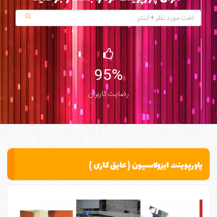
95%
رضایت کاربران
پاورپوینت ایزولاسیون ( عایق کاری )