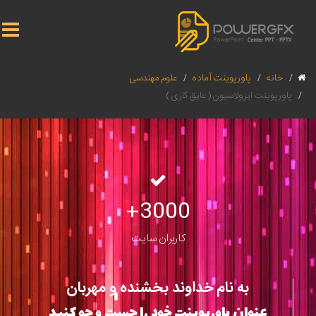
خانه
پاورپوینت آماده
علوم مهندسی
پاورپوینت ایزولاسیون ( عایق کاری )
3000+
کاربران سایت
به نام خداوند بخشنده و مهربان
عنوان پاورپوینت خود را جست و جو کنید