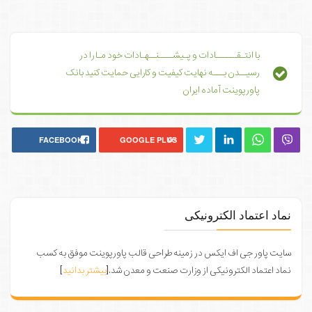
با انتـقــــــادات و پـیشــــنــهـادات خود مـا را در
رسیــدن بـــه نهایت کیفیت و کارایی حمایت کنید بانک
پاورپوینت آماده ایران
FACEBOOK
GOOGLE PLUS
نماد اعتماد الکترونیکی
سایت پاور جی اف ایکس در زمینه طراحی قالب پاورپوینت موفق به کسب
نماد اعتماد الکترونیکی از وزارت صنعت و معدن شد.[
بیشتر بدانید
]