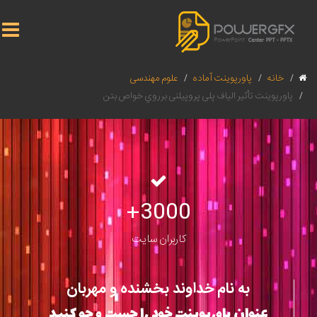
خانه
پاورپوینت آماده
علوم مهندسی
پاورپوینت تأثیر الیاف پلی پروپیلنی برروي خواص بتن
3000+
کاربران سایت
به نام خداوند بخشنده و مهربان
عنوان پاورپوینت خود را جست و جو کنید