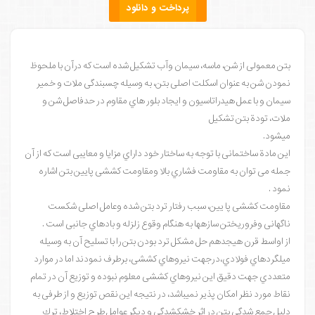
پرداخت و دانلود
بتن معمولی از شن، ماسه، سیمان وآب تشکیل شده است که درآن با ملحوظ
نمودن شن به عنوان اسکلت اصلی بتن، به وسیله چسبندگی ملات و خمیر
سیمان و با عمل هیدراتاسیون و ایجاد بلور هاي مقاوم در حدفاصل شن و
ملات، تودة بتن تشکیل
میشود.
این مادة ساختمانی با توجه به ساختار خود داراي مزایا و معایبی است که از آن
جمله می توان به مقاومت فشاري بالا ومقاومت کششی پایین بتن اشاره
نمود .
مقاومت کششی پا یین، سبب رفتار ترد بتن شده وعامل اصلی شکست
ناگهانی وفروریختن سازهها به هنگام وقوع زلزله و بادهاي جانبی است .
از اواسط قرن هیجدهم حل مشکل ترد بودن بتن را با تسلیح آن به وسیله
میلگردهاي فولادي،درجهت نیروهاي کششی، برطرف نمودند اما در موارد
متعددي جهت دقیق این نیروهاي کششی معلوم نبوده و توزیع آن در تمام
نقاط مورد نظر امکان پذیر نمیباشد، در نتیجه این نقص توزیع و از طرفی به
دلیل جمع شدگی بتن در اثر خشکشدگی و دیگر عوامل طرح اختلاط، ترك