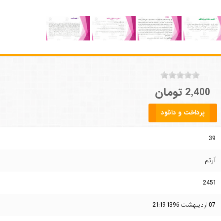
2,400 تومان
پرداخت و دانلود
39
آرتم
2451
07 ارديبهشت 1396 21:19