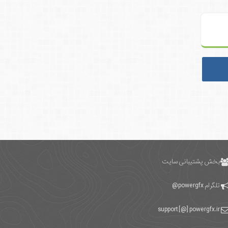
بخش پشتیبانی سایت
تلگرام
powergfx@
support [@] powergfx.ir