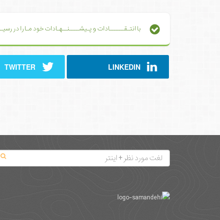
با انتـقــــــادات و پـیشــــنــهـادات خود مـا را در رس
TWITTER
LINKEDIN