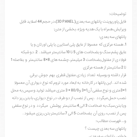
توضیحات:
فایل پاورپوینت پانلهای سه بعدی(3D PANEL)،در حجم 44 اسلاید قابل
ویرایش،همراه با یک هدیه ویژه. بخشی از متن:
پانلهای سه بعدی:
1. هسته مرکزی که معمولا از عایق پلی استایرن یا پلی اورتان و یا
عایق پشم سنگ و بضخامت های 5 تا 10 سانتیمتر میباشد . 2. دو شبکه
فولادی از مفتول بضخامت 3 میلیمتر، چشمه های 8×8 سانتیمتر و بفاصله 1
تا 2 سانتیمتر از هسته مرکزی
قرار داشته و بوسیله تعداد زیادی مفتول قطری بهم جوش برقی
شده اند . این پانلها در کارخانه به ابعاد مورد لزوم که نوع دیواری آن معمولا
1×3متری و نوع سقفی آن1×3 و80/0 × 3 متری میباشد تولید و سپس به محل
نصب حمل میگردد . پس از نصب از دو طرف در نوع دیواری، با بتن ریز دانه
ویا بتن سبک به ضخامت 3 الی 4 سانتیمتر پوشش میگردد و در نوع سقفی
پس از نصب، روی آن بضخامت 5 الی 7 سانتیمتر بتن ریزی میشود .
و... فهرست مطالب:
پانلهای سه بعدی چیست ؟
خواص پانلهای سه بعدی