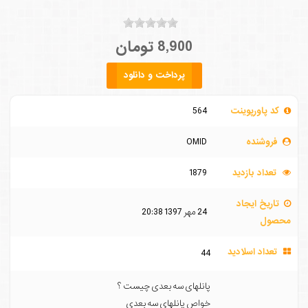
8,900 تومان
پرداخت و دانلود
کد پاورپوینت
564
فروشنده
OMID
تعداد بازدید
1879
تاریخ ایجاد
24 مهر 1397 20:38
محصول
تعداد اسلادید
44
پانلهای سه بعدی چیست ؟
خواص پانلهای سه بعدی