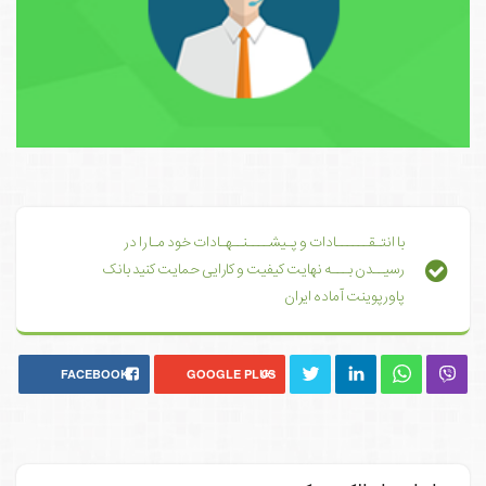
با انتـقــــــادات و پـیشــــنــهـادات خود مـا را در
رسیــدن بـــه نهایت کیفیت و کارایی حمایت کنید بانک
پاورپوینت آماده ایران
FACEBOOK
GOOGLE PLUS