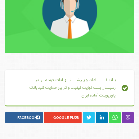
با انتـقــــــادات و پـیشــــنــهـادات خود مـا را در
رسیــدن بـــه نهایت کیفیت و کارایی حمایت کنید بانک
پاورپوینت آماده ایران
FACEBOOK
GOOGLE PLUS