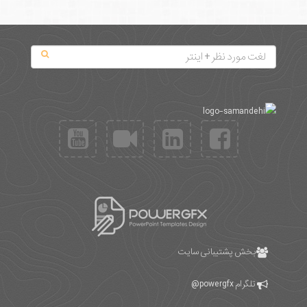
بخش پشتیبانی سایت
تلگرام
powergfx@