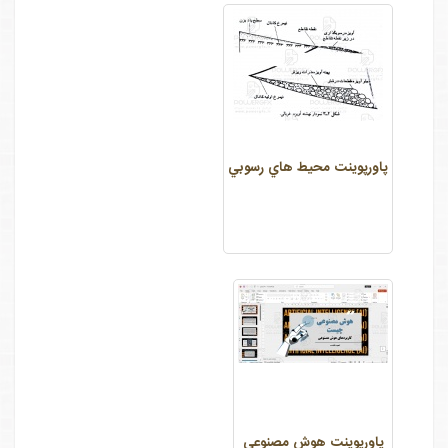
پاورپوینت محيط هاي رسوبي
پاورپوینت هوش مصنوعی