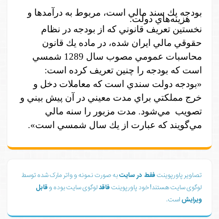
بودجه يك سند مالي است، مربوط به درآمدها و
هزينه‌هاي دولت.
نخستين تعريف قانوني كه از بودجه در نظام
حقوقي مالي ايران شده، در ماده يك قانون
محاسبات عمومي مصوب سال 1289 شمسي
است كه بودجه را چنين تعريف كرده است:
«بودجه دولت سندي است كه معاملات دخل و
خرج مملكتي براي مدت معيني در آن پيش بيني و
تصويب مي‌شود. مدت مزبور را سنه مالي
مي‌گويند كه عبارت از يك سال شمسي است».
تصاویر پاورپوینت
فقط در سایت
به صورت نمونه و واتر مارک شده توسط
لوگوی سایت هستند! خود پاورپوینت
فاقد
لوگوی سایت بوده و
قابل
ویرایش
است.