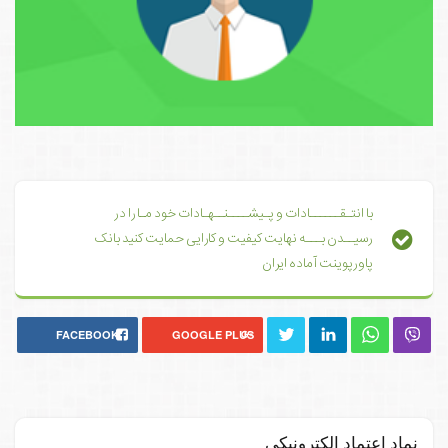
با انتـقــــــادات و پـیشــــنــهـادات خود مـا را در
رسیــدن بـــه نهایت کیفیت و کارایی حمایت کنید بانک
پاورپوینت آماده ایران
FACEBOOK
GOOGLE PLUS
نماد اعتماد الکترونیکی