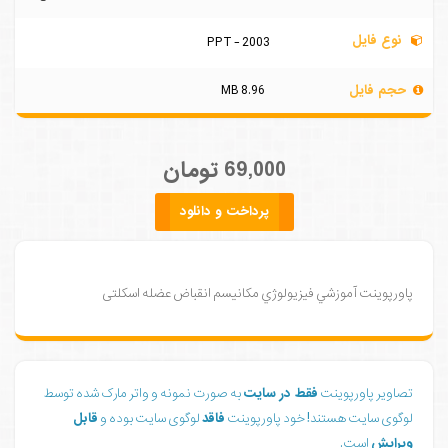
نوع فایل
PPT - 2003
حجم فایل
8.96 MB
69,000 تومان
پرداخت و دانلود
پاورپوينت آموزشي فيزيولوژي مکانیسم انقباض عضله اسکلتی
تصاویر پاورپوینت
فقط در سایت
به صورت نمونه و واتر مارک شده توسط
لوگوی سایت هستند! خود پاورپوینت
فاقد
لوگوی سایت بوده و
قابل
ویرایش
است.