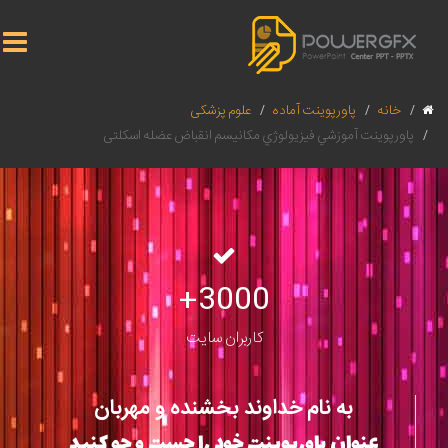
خانه
پاورپوینت آماده
علوم پزشکی
پاورپوينت آموزشي فيزيولوژي مکانیسم انقباض عضله اسکلتی
3000+
کاربران سایت
به نام خداوند بخشنده و مهربان
عنوان پاورپوینت خود را جست و جو کنید