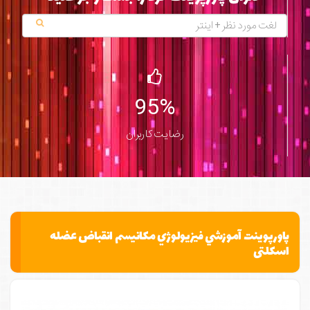
95%
رضایت کاربران
پاورپوينت آموزشي فيزيولوژي مکانیسم انقباض عضله
اسکلتی