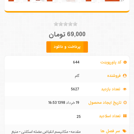
69,000 تومان
پرداخت و دانلود
کد پاورپوینت
644
فروشنده
گام
تعداد بازدید
5627
تاریخ ایجاد محصول
19 خرداد 1398 16:53
تعداد اسلادید
25
سر فصل ها
مقدمه- مکانیسم انقباض عضله اسکلتی - منبع