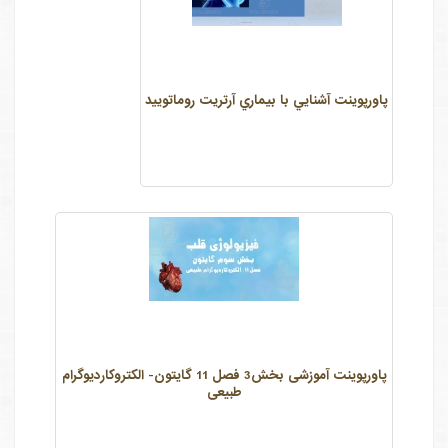
پاورپوينت آشنايي با بيماري آرتريت روماتوييد
پاورپوینت آموزشی بخش3 فصل 11 گایتون- الکتروکاردیوگرام
طبیعی