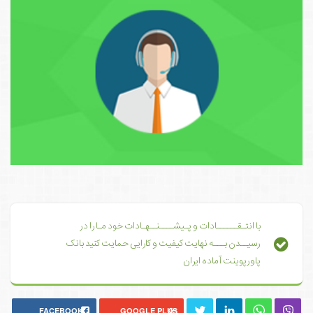
با انتـقــــــادات و پـیشــــنــهـادات خود مـا را در
رسیــدن بـــه نهایت کیفیت و کارایی حمایت کنید بانک
پاورپوینت آماده ایران
FACEBOOK
GOOGLE PLUS