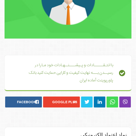
با انتـقــــــادات و پـیشــــنــهـادات خود مـا را در
رسیــدن بـــه نهایت کیفیت و کارایی حمایت کنید بانک
پاورپوینت آماده ایران
FACEBOOK
GOOGLE PLUS
نماد اعتماد الکترونیکی