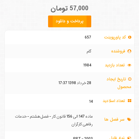
57,000 تومان
پرداخت و دانلود
کد پاورپوینت
657
فروشنده
گام
تعداد بازدید
1984
تاریخ ایجاد
28 خرداد 1398 17:37
محصول
تعداد اسلادید
14
ماده 147 الی 156 قانون کار - فصل هشتم - خدمات
سر فصل ها
رفاهی کارگران
نوع فایل
PPT - 2003