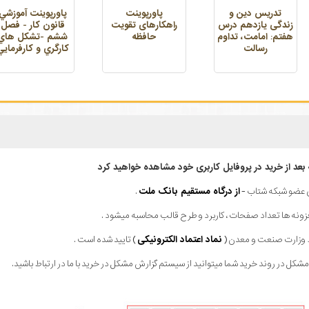
تدریس دین و
پاورپوینت
پاورپوينت آموزشي
زندگی یازدهم درس
راهکارهای تقویت
قانون كار - فصل
هفتم: امامت، تداوم
حافظه
ششم -تشكل هاي
رسالت
كارگري و كارفرمايي
ه بعد از خرید در پروفایل کاربری خود مشاهده خواهید کرد
ای عضو شبکه شتاب -
از درگاه مستقیم بانک ملت
.
فزونه ها تعداد صفحات ، کاربرد و طرح قالب محاسبه میشود .
ط وزارت صنعت و معدن (
نماد اعتماد الکترونیکی
) تایید شده است .
کل در روند خرید شما میتوانید از سیستم گزارش مشکل در خرید با ما در ارتباط باشید.