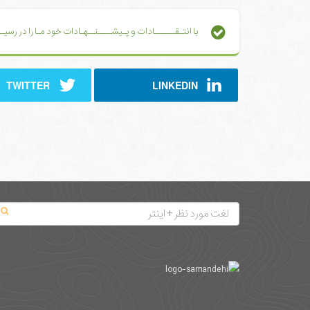
با انتـقــــــادات و پـیشــــنــهـادات خود مـا را در رس
TWITTER
LINKEDIN