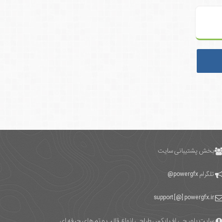
بخش پشتیبانی سایت
تلگرام
powergfx@
support [@] powergfx.ir
سایت پاور جی اف ایکس طراحی انواع قالب و تم های حرفه ای