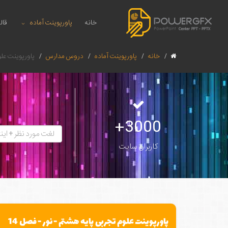
خانه
پاورپوینت آماده
قال
خانه
پاورپوینت آماده
دروس مدارس
پاورپوینت علو
3000+
کاربران سایت
پاورپوینت علوم تجربی پایه هشتم - نور - فصل 14