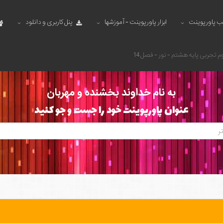
ب پاورپوینت
ابزار پاورپوینت - آموزشها
پنل کاربری و دانلود
م تجربی پایه هشتم - نور - فصل 14
به نام خداوند بخشنده و مهربان
عنوان پاورپوینت خود را جست و جو کنید